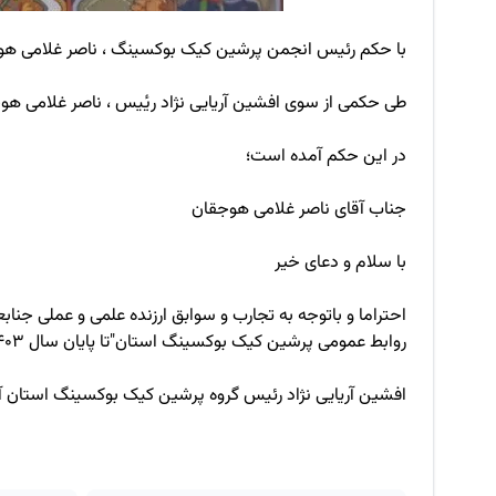
با حکم رئیس انجمن پرشین کیک بوکسینگ ، ناصر غلامی هو
طی حکمی از سوی افشین آریایی نژاد ریٔیس ، ناصر غلامی
در این حکم آمده است؛
جناب آقای ناصر غلامی هوجقان
با سلام و دعای خیر
احتراما و باتوجه به تجارب و سوابق ارزنده علمی و عملی 
روابط عمومی پرشین کیک بوکسینگ استان"تا پایان سال ۱۴۰۳منصوب می گردد. امید است با استعانت از خداوند متعال و به کارگیری دیگر عزیزان در حیطه ورزش در این امر موفق و موید باشید.
افشین آریایی نژاد رئیس گروه پرشین کیک بوکسینگ استان آ