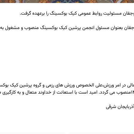
جقان مسئولیت روابط عمومی کیک بوکسینگ را برعهده گرفت.
 هوجقان بعنوان مسئول انجمن پرشین کیک بوکسینگ منصوب و مشغول به ک
جنابعالی در امر ورزش،علی الخصوص ورزش های رزمی و گروه پرشین کیک ب
ذربایجان شرقی